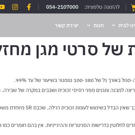
להזמנה טלפונית:
054-2107000
נו לבית
חנות
יצירת קשר
ת של סרטי מגן מחזק
100-38 ננומטר בשיעור של עד 99%.
ריצה למבנה ומגנים מפני רסיסי זכוכית ושבבים במקרה של שבירה.
: סרטי המגן כוללים ציפוי ייחוד
דים לחלוטין בדרישות הסניטריות וההיגייניות. אין בהם חומרים כמו פ