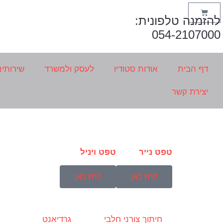
להזמנה טלפונית:
054-2107000
דף הבית
אודות סטודיו
לעסק ולמשרד
שירותינ
יצירת קשר
טפט נייר
טפט ויניל
לחץ כאן
לחץ כאן
חיתוך צורני חלבי
גרדיאנט