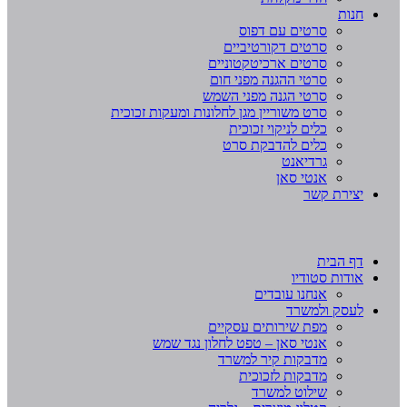
חנות
סרטים עם דפוס
סרטים דקורטיביים
סרטים ארכיטקטוניים
סרטי ההגנה מפני חום
סרטי הגנה מפני השמש
סרט משוריין מגן לחלונות ומעקות זכוכית
כלים לניקוי זכוכית
כלים להדבקת סרט
גרדיאנט
אנטי סאן
יצירת קשר
דף הבית
אודות סטודיו
אנחנו עובדים
לעסק ולמשרד
מפת שירותים עסקיים
אנטי סאן – טפט לחלון נגד שמש
מדבקות קיר למשרד
מדבקות לזכוכית
שילוט למשרד