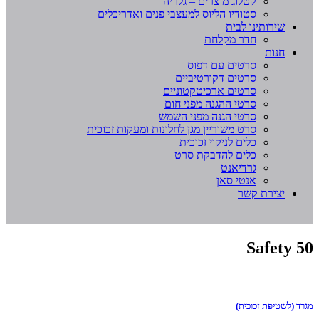
קטלוג מוצרים – גלריה
סטודיו הליוס למעצבי פנים ואדריכלים
שירותינו לבית
חדר מקלחת
חנות
סרטים עם דפוס
סרטים דקורטיביים
סרטים ארכיטקטוניים
סרטי ההגנה מפני חום
סרטי הגנה מפני השמש
סרט משוריין מגן לחלונות ומעקות זכוכית
כלים לניקוי זכוכית
כלים להדבקת סרט
גרדיאנט
אנטי סאן
יצירת קשר
Safety 50
מגרד (לשטיפת זכוכית)