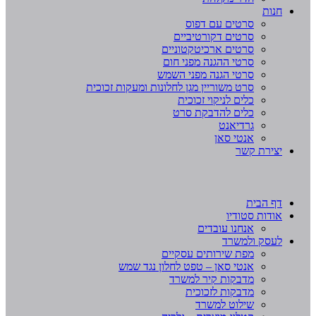
חנות
סרטים עם דפוס
סרטים דקורטיביים
סרטים ארכיטקטוניים
סרטי ההגנה מפני חום
סרטי הגנה מפני השמש
סרט משוריין מגן לחלונות ומעקות זכוכית
כלים לניקוי זכוכית
כלים להדבקת סרט
גרדיאנט
אנטי סאן
יצירת קשר
דף הבית
אודות סטודיו
אנחנו עובדים
לעסק ולמשרד
מפת שירותים עסקיים
אנטי סאן – טפט לחלון נגד שמש
מדבקות קיר למשרד
מדבקות לזכוכית
שילוט למשרד