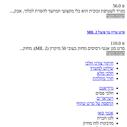
56.0
₪
מגרד לשטיפת זכוכית הוא כלי מקצועי המיועד להסרת לכלוך, אבק,...
הצגת מוצר
סרט שריון נגד פיצול 2 MIL
110.0
₪
סרט מגן אנטי-רסיסים מחזק בעובי 50 מיקרון (2 MIL): מחזק...
הצגת מוצר
חיתוך צורני חלבי
שילוט למשרד
חלבי מלא
חדר מקלחת
גרדיאנט
חלבי פסים
ויטראז’ים
הדפסה על סרט שקוף
אנטי סאן
לֹוגו חברה
מדבקות לוח מחיק