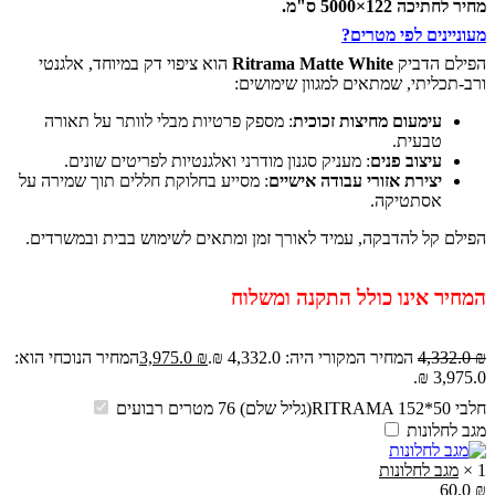
מחיר לחתיכה 122×5000 ס"מ.
מעוניינים לפי מטרים?
הפילם הדביק
Ritrama Matte White
הוא ציפוי דק במיוחד, אלגנטי
ורב-תכליתי, שמתאים למגוון שימושים:
עימעום מחיצות זכוכית
: מספק פרטיות מבלי לוותר על תאורה
טבעית.
עיצוב פנים
: מעניק סגנון מודרני ואלגנטיות לפריטים שונים.
יצירת אזורי עבודה אישיים
: מסייע בחלוקת חללים תוך שמירה על
אסתטיקה.
הפילם קל להדבקה, עמיד לאורך זמן ומתאים לשימוש בבית ובמשרדים.
המחיר אינו כולל התקנה ומשלוח
₪
4,332.0
המחיר המקורי היה: 4,332.0 ₪.
₪
3,975.0
המחיר הנוכחי הוא:
3,975.0 ₪.
חלבי RITRAMA 152*50(גליל שלם) 76 מטרים רבועים
מגב לחלונות
1
×
מגב לחלונות
60.0
₪