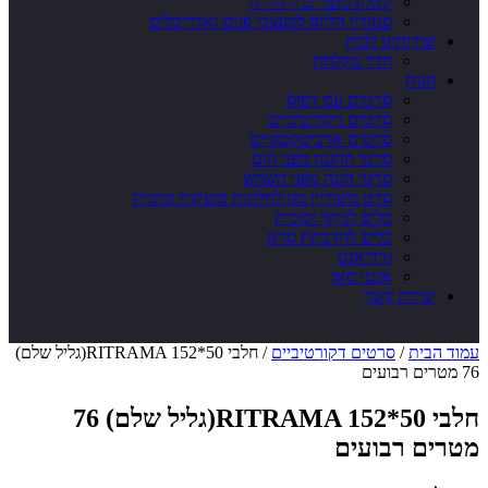
קטלוג מוצרים – גלריה
סטודיו הליוס למעצבי פנים ואדריכלים
שירותינו לבית
חדר מקלחת
חנות
סרטים עם דפוס
סרטים דקורטיביים
סרטים ארכיטקטוניים
סרטי ההגנה מפני חום
סרטי הגנה מפני השמש
סרט משוריין מגן לחלונות ומעקות זכוכית
כלים לניקוי זכוכית
כלים להדבקת סרט
גרדיאנט
אנטי סאן
יצירת קשר
עמוד הבית
/
סרטים דקורטיביים
/ חלבי RITRAMA 152*50(גליל שלם)
76 מטרים רבועים
חלבי RITRAMA 152*50(גליל שלם) 76
מטרים רבועים