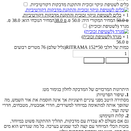
כלים לשטיפת וניקוי זכוכית והתקנת מדבקות דקורטיביות.
1
×
כלים לשטיפת וניקוי זכוכית והתקנת מדבקות דקורטיביות.
₪
50.0
המחיר המקורי היה: 50.0 ₪.
₪
38.0
המחיר הנוכחי הוא: 38.0 ₪.
מגרד (לשטיפת זכוכית)
1
×
מגרד (לשטיפת זכוכית)
56.0
₪
כמות של חלבי RITRAMA 152*50(גליל שלם) 76 מטרים רבועים
הוספה לסל
קנה עכשיו
היתרונות המרכזיים של המדבקה לחלון בגימור מט:
1.
שיפור הפרטיות:
מסתירה היטב מפני עיניים חיצוניות אך אינה חוסמת את אור השמש, מה
שהופך אותה למתאימה במיוחד למשרדים, חדרי אמבטיה, מטבחים, חדרי
שינה ועוד.
2.
קלות השימוש:
גם אם מעולם לא עבדת עם מדבקות, תהליך ההתקנה פשוט במיוחד,
בזכות הכלי המיוחד עם קצה לבד שמגיע בערכה. כל מה שנדרש הוא מים