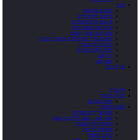
חנות
סרטים עם דפוס
סרטים דקורטיביים
סרטים ארכיטקטוניים
סרטי ההגנה מפני חום
סרטי הגנה מפני השמש
סרט משוריין מגן לחלונות ומעקות זכוכית
כלים לניקוי זכוכית
כלים להדבקת סרט
גרדיאנט
אנטי סאן
יצירת קשר
דף הבית
אודות סטודיו
אנחנו עובדים
לעסק ולמשרד
מפת שירותים עסקיים
אנטי סאן – טפט לחלון נגד שמש
מדבקות קיר למשרד
מדבקות לזכוכית
שילוט למשרד