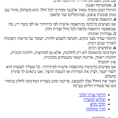
עם סבון, מעט זמן ומדריך ההתקנה שלנו.
3.
אסתטיקה וסגנון:
הוויניל המט מוסיף טאץ' אלגנטי ומודרני לכל חלל. הוא משתלב נהדר עם
מגוון סגנונות עיצוב, ממינימליזם ועד קלאסי.
4.
התאמה אישית:
אנו מציעים מדבקה בהתאמה אישית לפי מידותיך או לפי מטר רץ, מה
שמאפשר התאמה מלאה לכל גודל וצורת חלון.
5.
עמידות ואיכות:
החומר עמיד בפני נזקים, חשיפה לשמש ולחות, ושומר על מראהו ותפקודו
לאורך שנים רבות.
6.
שימושים רבים:
המדבקה מתאימה לא רק לחלונות, אלא גם למחיצות, דלתות זכוכית,
חלונות ראווה, ארונות ושאר משטחים מזכוכית.
איך להזמין?
אנו מציעים מדבקות בהתאמה אישית למידותיך. כל שעליך לעשות הוא
ליצור קשר, לציין את המידות או השטח הרצוי, ואנו נתאים לך פתרון
מושלם.
הפוך את החלל שלך למעוצב, פרקטי ומוגן בעזרת המדבקה לחלון בגימור
מט של סטודיו הליוס בע"מ!
חיתוך צורני חלבי
שילוט למשרד
חלבי מלא
חדר מקלחת
גרדיאנט