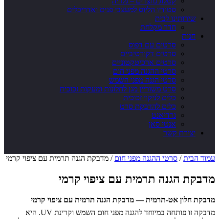
קטלוג מוצרים – גלריה
סטודיו הליוס למעצבי פנים ואדריכלים
שירותינו לבית
חדר מקלחת
חנות
סרטים עם דפוס
סרטים דקורטיביים
סרטים ארכיטקטוניים
סרטי ההגנה מפני חום
סרטי הגנה מפני השמש
סרט משוריין מגן לחלונות ומעקות זכוכית
כלים לניקוי זכוכית
כלים להדבקת סרט
גרדיאנט
אנטי סאן
יצירת קשר
עמוד הבית
/
סרטי ההגנה מפני חום
/ מדבקת הגנה תרמית עם ציפוי קרמי
מדבקת הגנה תרמית עם ציפוי קרמי
מדבקת חלון אט-תרמית — מדבקת הגנה תרמית עם ציפוי קרמי
מדבקה זו פותחה במיוחד להגנה מפני חום השמש וקרינת UV. היא