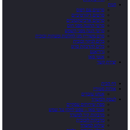
חנות
סרטים עם דפוס
סרטים דקורטיביים
סרטים ארכיטקטוניים
סרטי ההגנה מפני חום
סרטי הגנה מפני השמש
סרט משוריין מגן לחלונות ומעקות זכוכית
כלים לניקוי זכוכית
כלים להדבקת סרט
גרדיאנט
אנטי סאן
יצירת קשר
דף הבית
אודות סטודיו
אנחנו עובדים
לעסק ולמשרד
מפת שירותים עסקיים
אנטי סאן – טפט לחלון נגד שמש
מדבקות קיר למשרד
מדבקות לזכוכית
שילוט למשרד