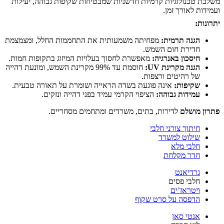
משלבת טכנולוגיות קרמיות חדשניות שמבטיחות שקיפות גבוהה, יעילות
ועמידות לאורך זמן.
יתרונות:
הגנה תרמית:
מפחיתה משמעותית את התחממות החלל, ומצמצמת
חדירת חום השמש.
חיסכון באנרגיה:
מאפשרת לחסוך בעלויות המיזוג בתקופות חמות.
הגנה מקרינת UV:
חוסמת עד 99% מקרינת השמש, ומונעת דהייה
של רהיטים ורצפות.
שקיפות:
אינה פוגעת בשדה הראייה ושומרת על תאורה טבעית.
עמידות גבוהה:
הציפוי הקרמי עמיד בפני דהייה ונזקים.
פתרון מושלם
לדירות, בתים, משרדים ומתחמים מסחריים.
חיתוך צורני חלבי
שילוט למשרד
חלבי מלא
חדר מקלחת
גרדיאנט
חלבי פסים
ויטראז’ים
הדפסה על סרט שקוף
אנטי סאן