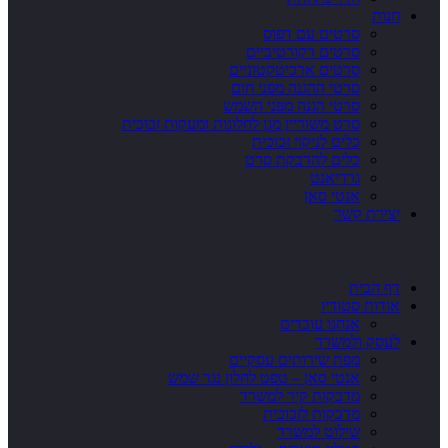
חנות
סרטים עם דפוס
סרטים דקורטיביים
סרטים ארכיטקטוניים
סרטי ההגנה מפני חום
סרטי הגנה מפני השמש
סרט משוריין מגן לחלונות ומעקות זכוכית
כלים לניקוי זכוכית
כלים להדבקת סרט
גרדיאנט
אנטי סאן
יצירת קשר
דף הבית
אודות סטודיו
אנחנו עובדים
לעסק ולמשרד
מפת שירותים עסקיים
אנטי סאן – טפט לחלון נגד שמש
מדבקות קיר למשרד
מדבקות לזכוכית
שילוט למשרד