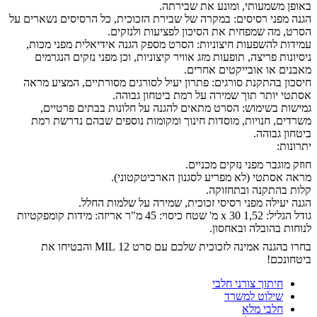
באופן משמעותי, ומונע את שבירתה.
הגנה מפני רסיסים: במקרה של שבירת הזכוכית, כל הרסיסים נשארים על
הסרט, מה שמפחית את הסיכון לפציעות ולנזקים.
עמידות להשפעות חיצוניות: הסרט מספק הגנה אידיאלית מפני מכות,
ניסיונות פריצה, תופעות מזג אוויר קיצוניות, וכן מפני נזקים הנגרמים
מאבנים או אובייקטים אחרים.
חיסכון בהתקנת סורגים: פתרון יעיל לסורגים מסורתיים, המציע מראה
אסתטי יותר תוך שמירה על רמת ביטחון גבוהה.
גמישות בשימוש: הסרט מתאים להגנה על חלונות בבתים פרטיים,
משרדים, חנויות, מוסדות חינוך ומקומות נוספים שבהם נדרשת רמת
ביטחון גבוהה.
יתרונות:
חוזק מוגבר מפני נזקים מכניים.
מראה אסתטי (לא מפריע לסגנון הארכיטקטוני).
קלות בהתקנה ובתחזוקה.
הגנה יעילה מפני רסיסי זכוכית, שמירה על שלמות החלל.
גודל הגליל: 1,52 x 30 מ' שטח כיסוי: 45 מ"ר אריזה: מידות קומפקטיות
לנוחות בהובלה ובאחסון.
בחרו בהגנה אמינה לזכוכית שלכם עם סרט 12 MIL והבטיחו את
ביטחונכם!
חיתוך צורני חלבי
שילוט למשרד
חלבי מלא