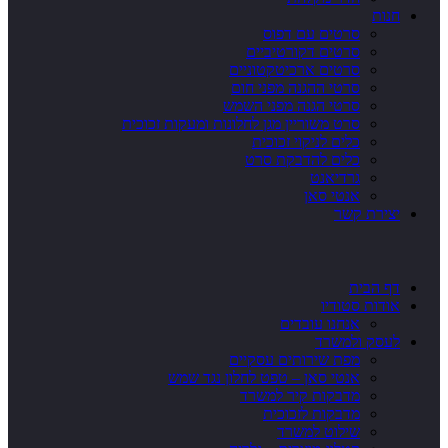
חנות
סרטים עם דפוס
סרטים דקורטיביים
סרטים ארכיטקטוניים
סרטי ההגנה מפני חום
סרטי הגנה מפני השמש
סרט משוריין מגן לחלונות ומעקות זכוכית
כלים לניקוי זכוכית
כלים להדבקת סרט
גרדיאנט
אנטי סאן
יצירת קשר
דף הבית
אודות סטודיו
אנחנו עובדים
לעסק ולמשרד
מפת שירותים עסקיים
אנטי סאן – טפט לחלון נגד שמש
מדבקות קיר למשרד
מדבקות לזכוכית
שילוט למשרד