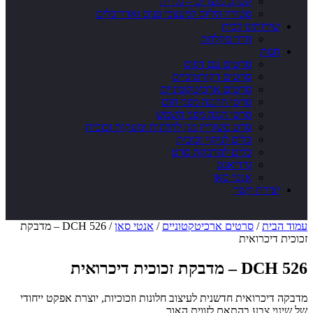
קטלוג מוצרים – גלריה
סטודיו הליוס למעצבי פנים ואדריכלים
שירותינו לבית
חדר מקלחת
חנות
סרטים עם דפוס
סרטים דקורטיביים
סרטים ארכיטקטוניים
סרטי ההגנה מפני חום
סרטי הגנה מפני השמש
סרט משוריין מגן לחלונות ומעקות זכוכית
כלים לניקוי זכוכית
כלים להדבקת סרט
גרדיאנט
אנטי סאן
יצירת קשר
עמוד הבית
/
סרטים ארכיטקטוניים
/
אנטי סאן
/ DCH 526 – מדבקת
זכוכית דיכרואית
DCH 526 – מדבקת זכוכית דיכרואית
מדבקה דיכרואית חדשנית לעיצוב חלונות וזכוכיות, יוצרת אפקט ייחודי
של שינוי צבע בהתאם לזווית האור