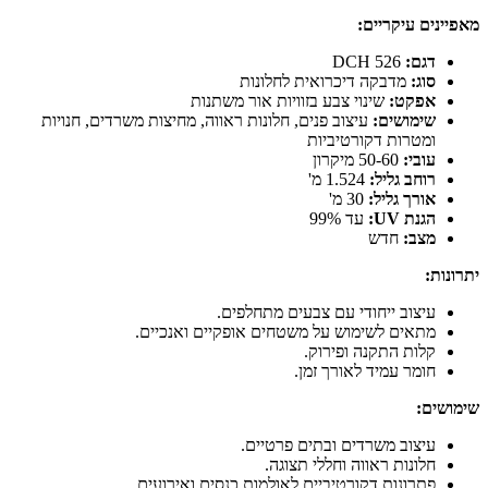
מאפיינים עיקריים:
דגם:
DCH 526
סוג:
מדבקה דיכרואית לחלונות
אפקט:
שינוי צבע בזוויות אור משתנות
שימושים:
עיצוב פנים, חלונות ראווה, מחיצות משרדים, חנויות
ומטרות דקורטיביות
עובי:
50-60 מיקרון
רוחב גליל:
1.524 מ'
אורך גליל:
30 מ'
הגנת UV:
עד 99%
מצב:
חדש
יתרונות:
עיצוב ייחודי עם צבעים מתחלפים.
מתאים לשימוש על משטחים אופקיים ואנכיים.
קלות התקנה ופירוק.
חומר עמיד לאורך זמן.
שימושים:
עיצוב משרדים ובתים פרטיים.
חלונות ראווה וחללי תצוגה.
פתרונות דקורטיביים לאולמות כנסים ואירועים.